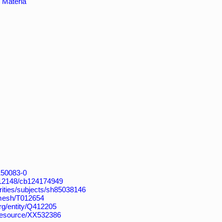
Materia
4150083-0
k:/12148/cb124174949
horities/subjects/sh85038146
v/mesh/T012654
org/entity/Q412205
/resource/XX532386