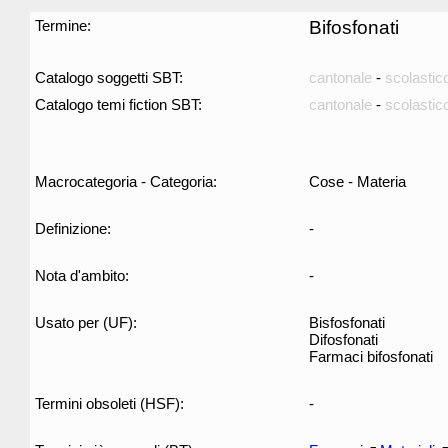
Termine:
Bifosfonati
Catalogo soggetti SBT:
cantonale
-
scolastic
Catalogo temi fiction SBT:
cantonale
-
scolastic
Macrocategoria - Categoria:
Cose - Materia
Definizione:
-
Nota d'ambito:
-
Usato per (UF):
Bisfosfonati
Difosfonati
Farmaci bifosfonati
Termini obsoleti (HSF):
-