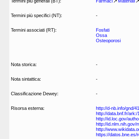
Termini più generali (BT):
Farmaci
Materiali
Termini più specifici (NT):
-
Termini associati (RT):
Fosfati
Ossa
Osteoporosi
Nota storica:
-
Nota sintattica:
-
Classificazione Dewey:
-
Risorsa esterna:
http://d-nb.info/gnd/
http://data.bnf.fr/ar
http://id.loc.gov/aut
http://id.nlm.nih.go
http://www.wikidata.
https://datos.bne.es