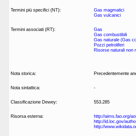
Termini più specifici (NT):
Gas magmatici
Gas vulcanici
Termini associati (RT):
Gas
Gas combustibili
Gas naturale (Gas co
Pozzi petroliferi
Risorse naturali non r
Nota storica:
Precedentemente anch
Nota sintattica:
-
Classificazione Dewey:
553.285
Risorsa esterna:
http://aims.fao.org/
http://id.loc.gov/aut
http://www.wikidata.