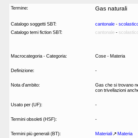
Termine:
Gas naturali
Catalogo soggetti SBT:
cantonale
-
scolastic
Catalogo temi fiction SBT:
cantonale
-
scolastic
Macrocategoria - Categoria:
Cose - Materia
Definizione:
-
Nota d'ambito:
Gas che si trovano n
con trivellazioni anc
Usato per (UF):
-
Termini obsoleti (HSF):
-
Termini più generali (BT):
Materiali
Materia