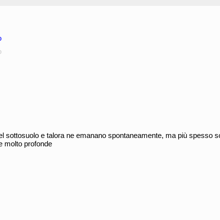
o
o
el sottosuolo e talora ne emanano spontaneamente, ma più spesso son
he molto profonde