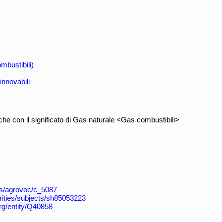
mbustibili)
innovabili
e con il significato di Gas naturale <Gas combustibili>
aos/agrovoc/c_5087
horities/subjects/sh85053223
org/entity/Q40858