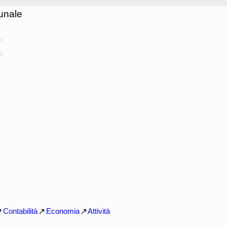
unale
o
o
Contabilità
Economia
Attività