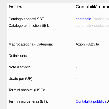
Termine:
Contabilità com
Catalogo soggetti SBT:
cantonale
-
scolastic
Catalogo temi fiction SBT:
cantonale
-
scolastic
Macrocategoria - Categoria:
Azioni - Attività
Definizione:
-
Nota d'ambito:
-
Usato per (UF):
-
Termini obsoleti (HSF):
-
Termini più generali (BT):
Contabilità pubblica