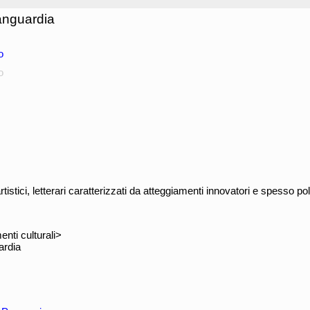
anguardia
o
o
rtistici, letterari caratterizzati da atteggiamenti innovatori e spesso po
ti culturali>
ardia