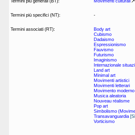
Termini più generali (BT):
Movimenti culturali
Termini più specifici (NT):
-
Termini associati (RT):
Body art
Cubismo
Dadaismo
Espressionismo
Fauvismo
Futurismo
Imaginismo
Internazionale situaz
Land art
Minimal art
Movimenti artistici
Movimenti letterari
Movimento moderno
Musica aleatoria
Nouveau réalisme
Pop art
Simbolismo (Moviment
Transavanguardia
[S
Vorticismo