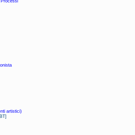
Processi
ionista
i artistici)
BT]