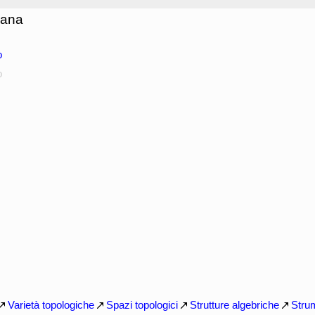
iana
o
o
Varietà topologiche
Spazi topologici
Strutture algebriche
Stru