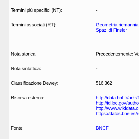
Termini più specifici (NT):
-
Termini associati (RT):
Geometria riemannia
Spazi di Finsler
Nota storica:
Precedentemente: Var
Nota sintattica:
-
Classificazione Dewey:
516.362
Risorsa esterna:
http://data.bnf.fr/ar
http://id.loc.gov/aut
http://www.wikidata.
https://datos.bne.es
Fonte:
BNCF