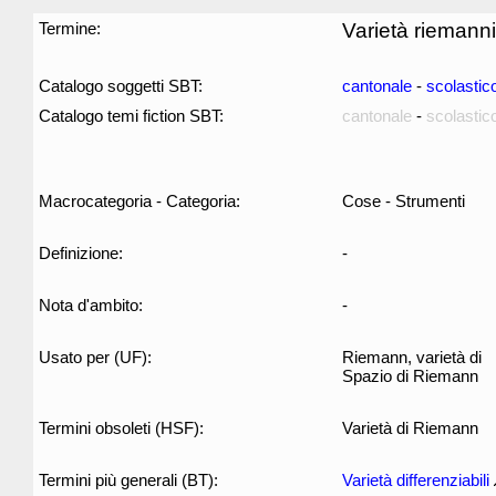
Termine:
Varietà riemann
Catalogo soggetti SBT:
cantonale
-
scolastic
Catalogo temi fiction SBT:
cantonale
-
scolastic
Macrocategoria - Categoria:
Cose - Strumenti
Definizione:
-
Nota d'ambito:
-
Usato per (UF):
Riemann, varietà di
Spazio di Riemann
Termini obsoleti (HSF):
Varietà di Riemann
Termini più generali (BT):
Varietà differenziabili