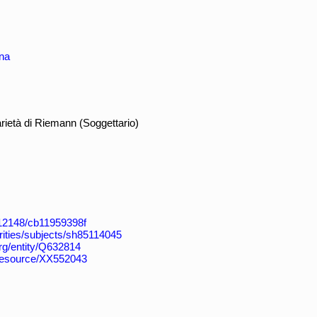
na
ietà di Riemann (Soggettario)
k:/12148/cb11959398f
horities/subjects/sh85114045
org/entity/Q632814
/resource/XX552043