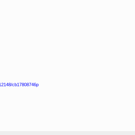
k:/12148/cb17808746p