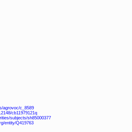
aos/agrovoc/c_8589
k:/12148/cb11979121q
horities/subjects/sh85000377
org/entity/Q419763