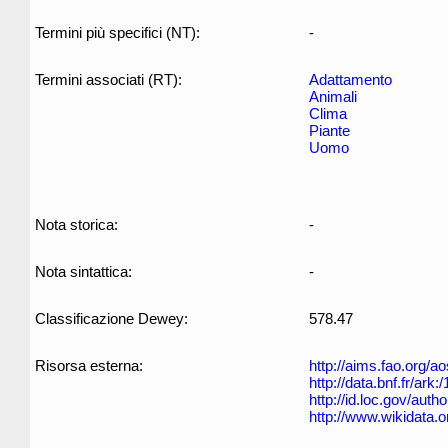
Termini più specifici (NT):
-
Termini associati (RT):
Adattamento
Animali
Clima
Piante
Uomo
Nota storica:
-
Nota sintattica:
-
Classificazione Dewey:
578.47
Risorsa esterna:
http://aims.fao.org/
http://data.bnf.fr/ar
http://id.loc.gov/aut
http://www.wikidata.