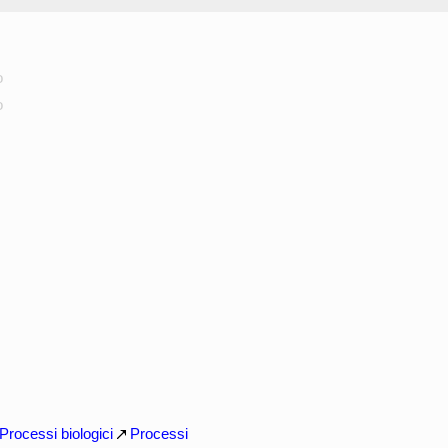
o
o
Processi biologici
Processi