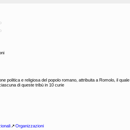
o
o
oni
ione politica e religiosa del popolo romano, attribuita a Romolo, il qual
e ciascuna di queste tribù in 10 curie
ionali
Organizzazioni