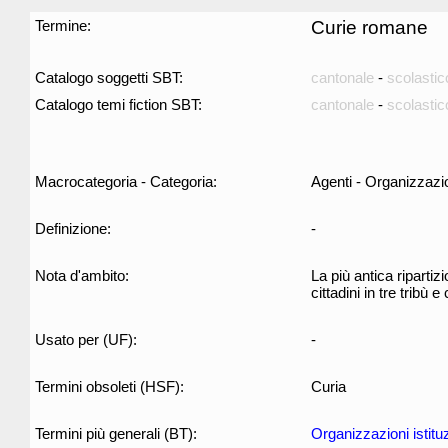
Termine:
Curie romane
Catalogo soggetti SBT:
cantonale
-
scolastic
Catalogo temi fiction SBT:
cantonale
-
scolastic
Macrocategoria - Categoria:
Agenti - Organizzazi
Definizione:
-
Nota d'ambito:
La più antica ripartiz
cittadini in tre tribù 
Usato per (UF):
-
Termini obsoleti (HSF):
Curia
Termini più generali (BT):
Organizzazioni istituz