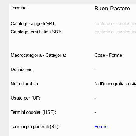
Termine:
Buon Pastore
Catalogo soggetti SBT:
cantonale
-
scolastic
Catalogo temi fiction SBT:
cantonale
-
scolastic
Macrocategoria - Categoria:
Cose - Forme
Definizione:
-
Nota d'ambito:
Nell'iconografia cris
Usato per (UF):
-
Termini obsoleti (HSF):
-
Termini più generali (BT):
Forme