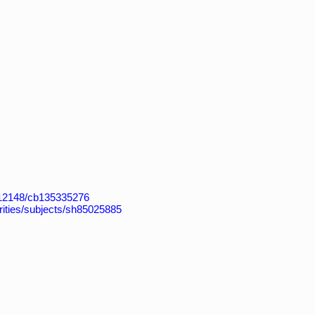
k:/12148/cb135335276
horities/subjects/sh85025885