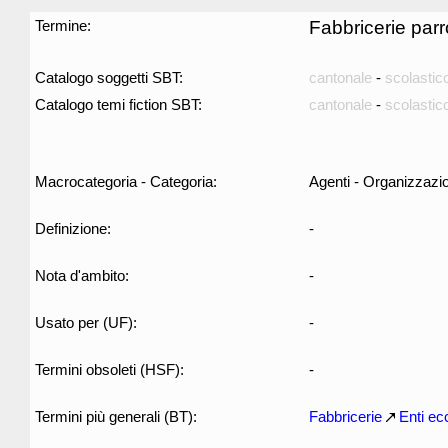
Termine:
Fabbricerie parr
Catalogo soggetti SBT:
cantonale
-
scolastic
Catalogo temi fiction SBT:
cantonale
-
scolastic
Macrocategoria - Categoria:
Agenti - Organizzazio
Definizione:
-
Nota d'ambito:
-
Usato per (UF):
-
Termini obsoleti (HSF):
-
Termini più generali (BT):
Fabbricerie
Enti ecc