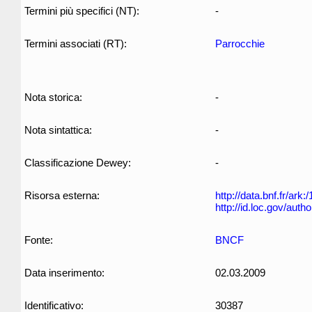
Termini più specifici (NT):
-
Termini associati (RT):
Parrocchie
Nota storica:
-
Nota sintattica:
-
Classificazione Dewey:
-
Risorsa esterna:
http://data.bnf.fr/ar
http://id.loc.gov/aut
Fonte:
BNCF
Data inserimento:
02.03.2009
Identificativo:
30387