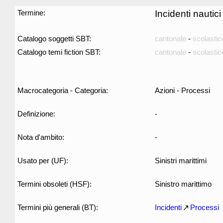
Termine:
Incidenti nautici
Catalogo soggetti SBT:
cantonale
-
scolastic
Catalogo temi fiction SBT:
cantonale
-
scolastic
Macrocategoria - Categoria:
Azioni - Processi
Definizione:
-
Nota d'ambito:
-
Usato per (UF):
Sinistri marittimi
Termini obsoleti (HSF):
Sinistro marittimo
Termini più generali (BT):
Incidenti
Processi