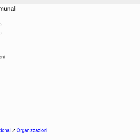
munali
o
o
oni
ionali
Organizzazioni