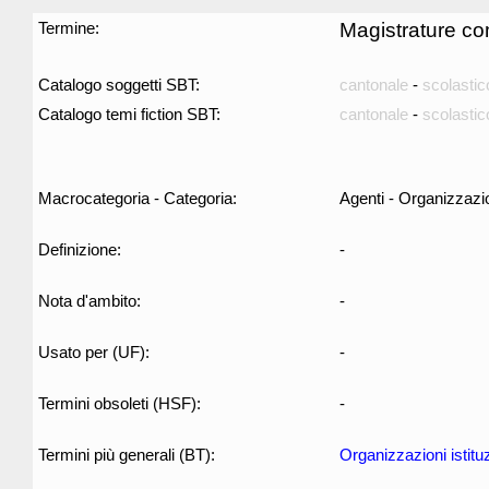
Termine:
Magistrature co
Catalogo soggetti SBT:
cantonale
-
scolastic
Catalogo temi fiction SBT:
cantonale
-
scolastic
Macrocategoria - Categoria:
Agenti - Organizzazi
Definizione:
-
Nota d'ambito:
-
Usato per (UF):
-
Termini obsoleti (HSF):
-
Termini più generali (BT):
Organizzazioni istituz