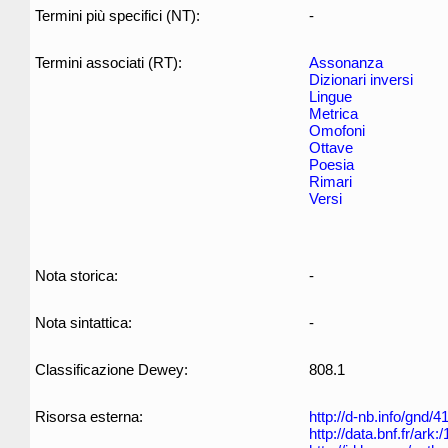
Termini più specifici (NT):
-
Termini associati (RT):
Assonanza
Dizionari inversi
Lingue
Metrica
Omofoni
Ottave
Poesia
Rimari
Versi
Nota storica:
-
Nota sintattica:
-
Classificazione Dewey:
808.1
Risorsa esterna:
http://d-nb.info/gnd/
http://data.bnf.fr/ar