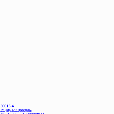
4130015-4
k:/12148/cb11966968n