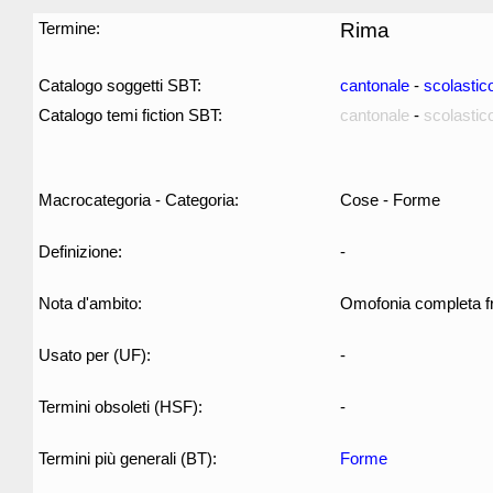
Termine:
Rima
Catalogo soggetti SBT:
cantonale
-
scolastic
Catalogo temi fiction SBT:
cantonale
-
scolastic
Macrocategoria - Categoria:
Cose - Forme
Definizione:
-
Nota d'ambito:
Omofonia completa fra 
Usato per (UF):
-
Termini obsoleti (HSF):
-
Termini più generali (BT):
Forme