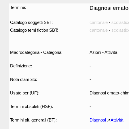
Termine:
Diagnosi emato
Catalogo soggetti SBT:
cantonale
-
scolastic
Catalogo temi fiction SBT:
cantonale
-
scolastic
Macrocategoria - Categoria:
Azioni - Attività
Definizione:
-
Nota d'ambito:
-
Usato per (UF):
Diagnosi emato-chim
Termini obsoleti (HSF):
-
Termini più generali (BT):
Diagnosi
Attività