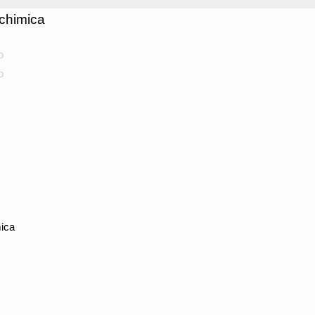
chimica
o
o
ica