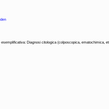
lden
e esemplificativa: Diagnosi citologica (colposcopica, ematochimica, e