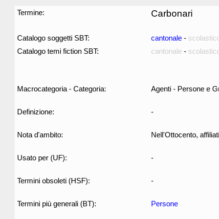
Termine:
Carbonari
Catalogo soggetti SBT:
cantonale
-
scolastic
Catalogo temi fiction SBT:
cantonale
-
scolastic
Macrocategoria - Categoria:
Agenti - Persone e G
Definizione:
-
Nota d'ambito:
Nell'Ottocento, affilia
Usato per (UF):
-
Termini obsoleti (HSF):
-
Termini più generali (BT):
Persone