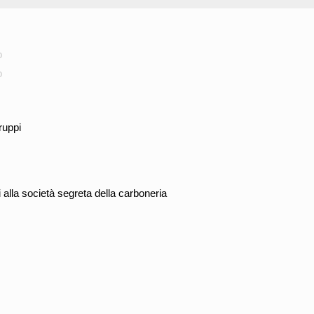
o
o
ruppi
ti alla società segreta della carboneria