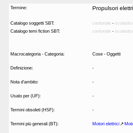
Termine:
Propulsori elettri
Catalogo soggetti SBT:
cantonale
-
scolastic
Catalogo temi fiction SBT:
cantonale
-
scolastic
Macrocategoria - Categoria:
Cose - Oggetti
Definizione:
-
Nota d'ambito:
-
Usato per (UF):
-
Termini obsoleti (HSF):
-
Termini più generali (BT):
Motori elettrici
Moto