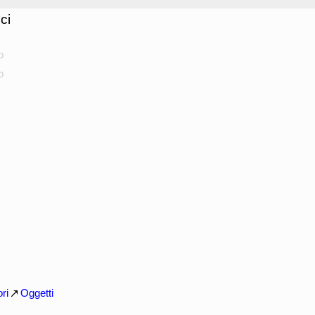
ci
o
o
ri
Oggetti