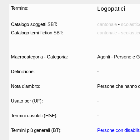
Termine:
Logopatici
Catalogo soggetti SBT:
cantonale
-
scolastic
Catalogo temi fiction SBT:
cantonale
-
scolastic
Macrocategoria - Categoria:
Agenti - Persone e G
Definizione:
-
Nota d'ambito:
Persone che hanno di
Usato per (UF):
-
Termini obsoleti (HSF):
-
Termini più generali (BT):
Persone con disabili