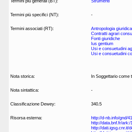
Termini più generali (BT):
Strumenti
Termini più specifici (NT):
-
Termini associati (RT):
Antropologia giuridica
Contratti agrari consu
Fonti giuridiche
Ius gentium
Usi e consuetudini ag
Usi e consuetudini c
Nota storica:
In Soggettario come t
Nota sintattica:
-
Classificazione Dewey:
340.5
Risorsa esterna:
http://d-nb.info/gnd/
http://data.bnf.fr/ar
http://dati.igsg.cnr.it