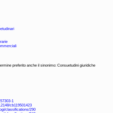
etudinari
rarie
ommerciali
ermine preferito anche il sinonimo: Consuetudini giuridiche
4157303-1
k:/12148/cb119501423
/dogi/classifications/290