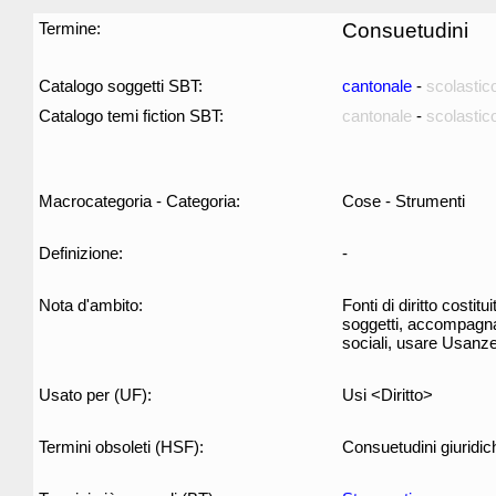
Termine:
Consuetudini
Catalogo soggetti SBT:
cantonale
-
scolastic
Catalogo temi fiction SBT:
cantonale
-
scolastic
Macrocategoria - Categoria:
Cose - Strumenti
Definizione:
-
Nota d'ambito:
Fonti di diritto costi
soggetti, accompagnate
sociali, usare Usanz
Usato per (UF):
Usi <Diritto>
Termini obsoleti (HSF):
Consuetudini giuridic