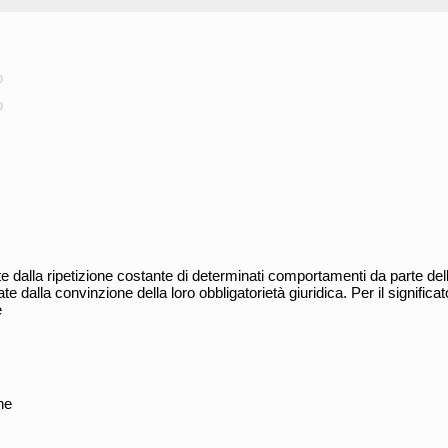
o
o
tuite dalla ripetizione costante di determinati comportamenti da parte del
 dalla convinzione della loro obbligatorietà giuridica. Per il significat
e
he