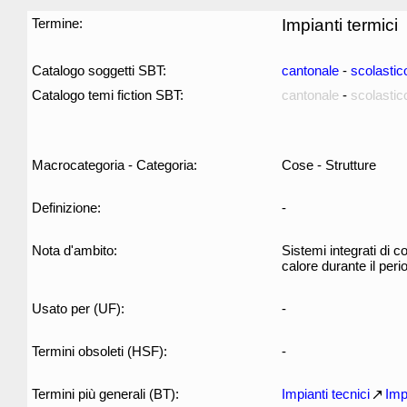
Termine:
Impianti termici
Catalogo soggetti SBT:
cantonale
-
scolastic
Catalogo temi fiction SBT:
cantonale
-
scolastic
Macrocategoria - Categoria:
Cose - Strutture
Definizione:
-
Nota d'ambito:
Sistemi integrati di c
calore durante il peri
Usato per (UF):
-
Termini obsoleti (HSF):
-
Termini più generali (BT):
Impianti tecnici
Imp