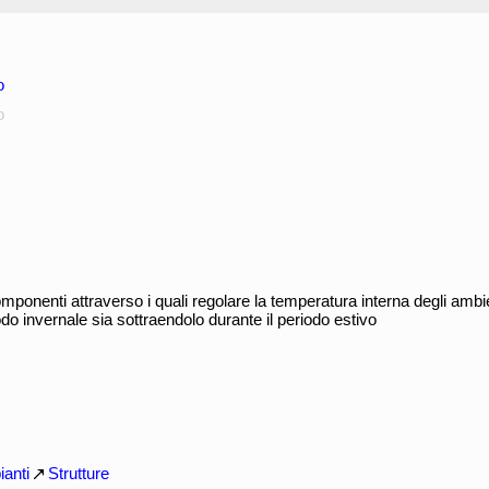
o
o
omponenti attraverso i quali regolare la temperatura interna degli ambi
odo invernale sia sottraendolo durante il periodo estivo
ianti
Strutture