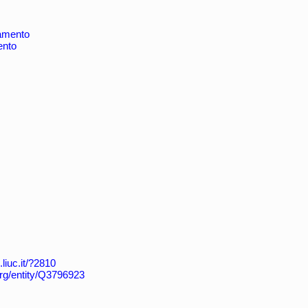
namento
ento
.liuc.it/?2810
org/entity/Q3796923