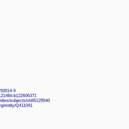
4193014-9
k:/12148/cb122606371
horities/subjects/sh85129540
org/entity/Q411041