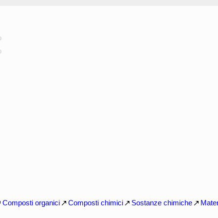
o
o
Composti organici
Composti chimici
Sostanze chimiche
Mater