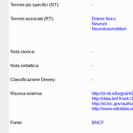
Termini più specifici (NT):
-
Termini associati (RT):
Dolore fisico
Neuroni
Neurotrasmettitori
Nota storica:
-
Nota sintattica:
-
Classificazione Dewey:
-
Risorsa esterna:
http://d-nb.info/gnd/
http://data.bnf.fr/ar
http://id.loc.gov/aut
http://www.wikidata.
Fonte:
BNCF