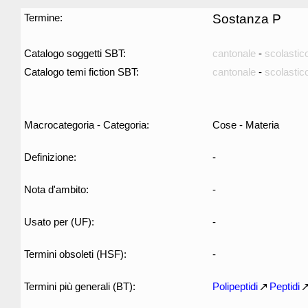
Termine:
Sostanza P
Catalogo soggetti SBT:
cantonale
-
scolastic
Catalogo temi fiction SBT:
cantonale
-
scolastic
Macrocategoria - Categoria:
Cose - Materia
Definizione:
-
Nota d'ambito:
-
Usato per (UF):
-
Termini obsoleti (HSF):
-
Termini più generali (BT):
Polipeptidi
Peptidi