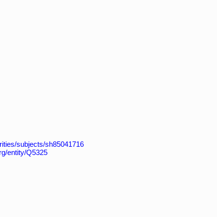
horities/subjects/sh85041716
rg/entity/Q5325