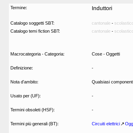
Termine:
Induttori
Catalogo soggetti SBT:
cantonale
-
scolastic
Catalogo temi fiction SBT:
cantonale
-
scolastic
Macrocategoria - Categoria:
Cose - Oggetti
Definizione:
-
Nota d'ambito:
Qualsiasi componente 
Usato per (UF):
-
Termini obsoleti (HSF):
-
Termini più generali (BT):
Circuiti elettrici
Ogge