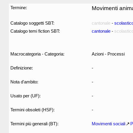
Termine:
Movimenti animal
Catalogo soggetti SBT:
cantonale
-
scolastic
Catalogo temi fiction SBT:
cantonale
-
scolastic
Macrocategoria - Categoria:
Azioni - Processi
Definizione:
-
Nota d'ambito:
-
Usato per (UF):
-
Termini obsoleti (HSF):
-
Termini più generali (BT):
Movimenti sociali
P