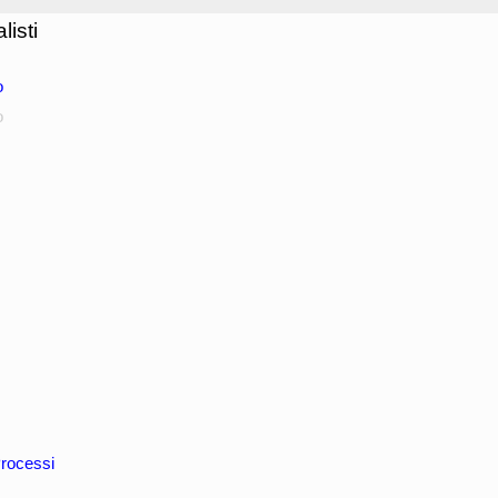
isti
o
o
rocessi