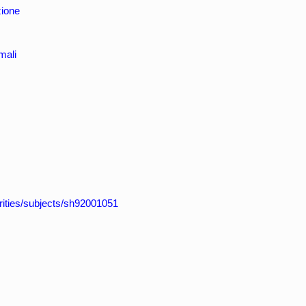
zione
mali
horities/subjects/sh92001051