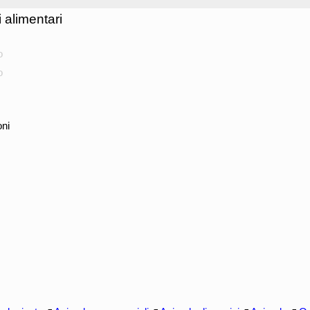
 alimentari
o
o
oni