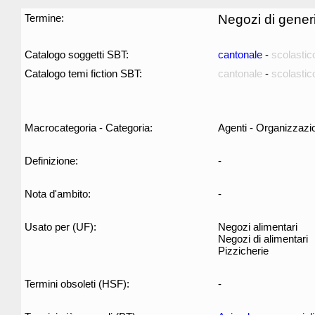
Termine:
Negozi di generi
Catalogo soggetti SBT:
cantonale
-
scolastic
Catalogo temi fiction SBT:
cantonale
-
scolastic
Macrocategoria - Categoria:
Agenti - Organizzazi
Definizione:
-
Nota d'ambito:
-
Usato per (UF):
Negozi alimentari
Negozi di alimentari
Pizzicherie
Termini obsoleti (HSF):
-