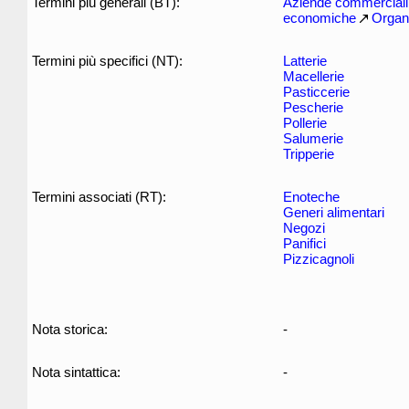
Termini più generali (BT):
Aziende commerciali 
economiche
Organ
Termini più specifici (NT):
Latterie
Macellerie
Pasticcerie
Pescherie
Pollerie
Salumerie
Tripperie
Termini associati (RT):
Enoteche
Generi alimentari
Negozi
Panifici
Pizzicagnoli
Nota storica:
-
Nota sintattica:
-