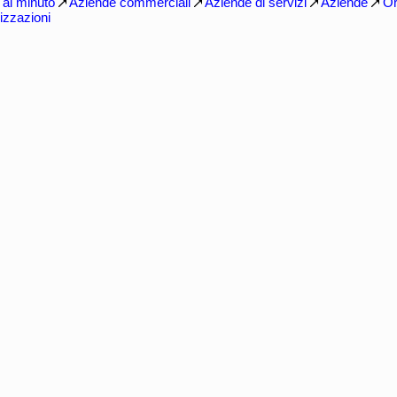
al minuto
Aziende commerciali
Aziende di servizi
Aziende
Or
izzazioni