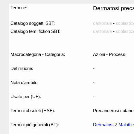
Termine:
Dermatosi prec
Catalogo soggetti SBT:
cantonale
-
scolastic
Catalogo temi fiction SBT:
cantonale
-
scolastic
Macrocategoria - Categoria:
Azioni - Processi
Definizione:
-
Nota d'ambito:
-
Usato per (UF):
-
Termini obsoleti (HSF):
Precancerosi cutane
Termini più generali (BT):
Dermatosi
Malattie