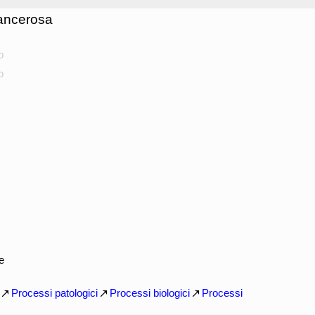
ancerosa
o
o
e
Processi patologici
Processi biologici
Processi