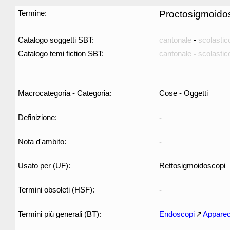
Termine:
Proctosigmoido
Catalogo soggetti SBT:
cantonale
-
scolastic
Catalogo temi fiction SBT:
cantonale
-
scolastic
Macrocategoria - Categoria:
Cose - Oggetti
Definizione:
-
Nota d'ambito:
-
Usato per (UF):
Rettosigmoidoscopi
Termini obsoleti (HSF):
-
Termini più generali (BT):
Endoscopi
Apparec