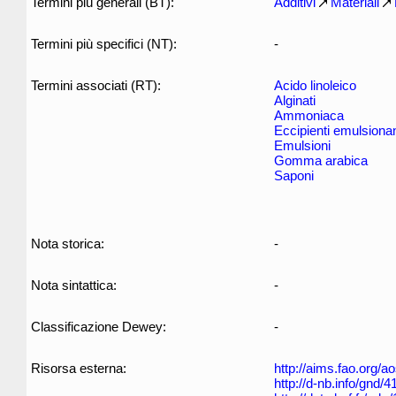
Termini più generali (BT):
Additivi
Materiali
Termini più specifici (NT):
-
Termini associati (RT):
Acido linoleico
Alginati
Ammoniaca
Eccipienti emulsionan
Emulsioni
Gomma arabica
Saponi
Nota storica:
-
Nota sintattica:
-
Classificazione Dewey:
-
Risorsa esterna:
http://aims.fao.org/
http://d-nb.info/gnd/