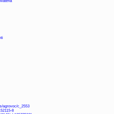
Materia
ti
aos/agrovoc/c_2553
4152115-8