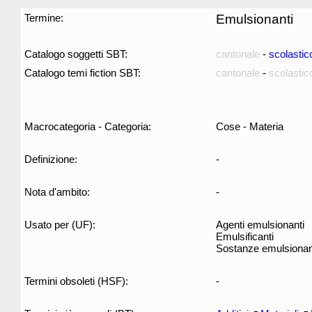
Termine:
Emulsionanti
Catalogo soggetti SBT:
cantonale
-
scolastic
Catalogo temi fiction SBT:
cantonale
-
scolastic
Macrocategoria - Categoria:
Cose - Materia
Definizione:
-
Nota d'ambito:
-
Usato per (UF):
Agenti emulsionanti
Emulsificanti
Sostanze emulsionan
Termini obsoleti (HSF):
-