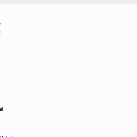
o
o
ti