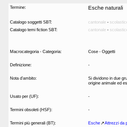
Termine:
Esche naturali
Catalogo soggetti SBT:
cantonale
-
scolastic
Catalogo temi fiction SBT:
cantonale
-
scolastic
Macrocategoria - Categoria:
Cose - Oggetti
Definizione:
-
Nota d'ambito:
Si dividono in due gr
origine animale ed es
Usato per (UF):
-
Termini obsoleti (HSF):
-
Termini più generali (BT):
Esche
Attrezzi da