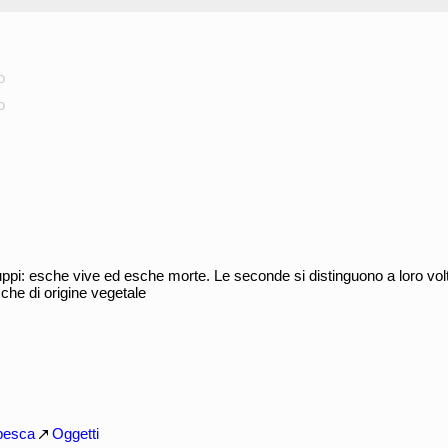
o
o
uppi: esche vive ed esche morte. Le seconde si distinguono a loro vol
che di origine vegetale
 pesca
Oggetti