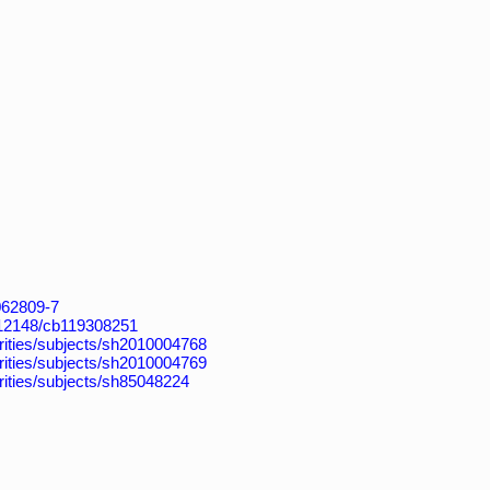
4062809-7
k:/12148/cb119308251
horities/subjects/sh2010004768
horities/subjects/sh2010004769
horities/subjects/sh85048224