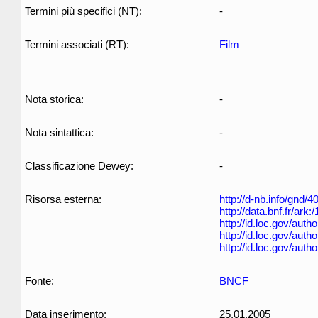
Termini più specifici (NT):
-
Termini associati (RT):
Film
Nota storica:
-
Nota sintattica:
-
Classificazione Dewey:
-
Risorsa esterna:
http://d-nb.info/gnd/
http://data.bnf.fr/ar
http://id.loc.gov/aut
http://id.loc.gov/aut
http://id.loc.gov/aut
Fonte:
BNCF
Data inserimento:
25.01.2005