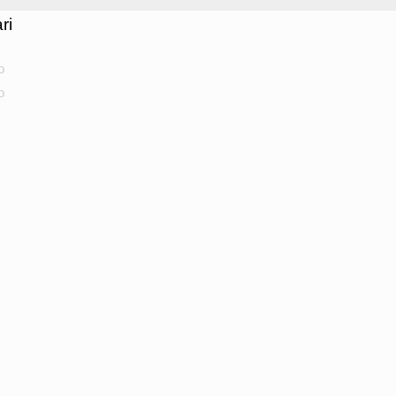
ri
o
o