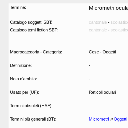
Termine:
Micrometri ocula
Catalogo soggetti SBT:
cantonale
-
scolastic
Catalogo temi fiction SBT:
cantonale
-
scolastic
Macrocategoria - Categoria:
Cose - Oggetti
Definizione:
-
Nota d'ambito:
-
Usato per (UF):
Reticoli oculari
Termini obsoleti (HSF):
-
Termini più generali (BT):
Micrometri
Oggetti