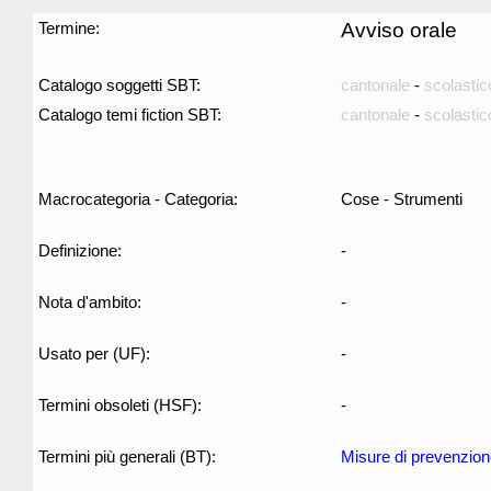
Termine:
Avviso orale
Catalogo soggetti SBT:
cantonale
-
scolastic
Catalogo temi fiction SBT:
cantonale
-
scolastic
Macrocategoria - Categoria:
Cose - Strumenti
Definizione:
-
Nota d'ambito:
-
Usato per (UF):
-
Termini obsoleti (HSF):
-
Termini più generali (BT):
Misure di prevenzion