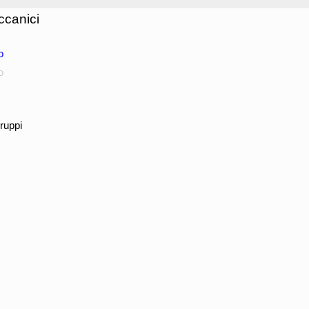
ccanici
o
o
ruppi