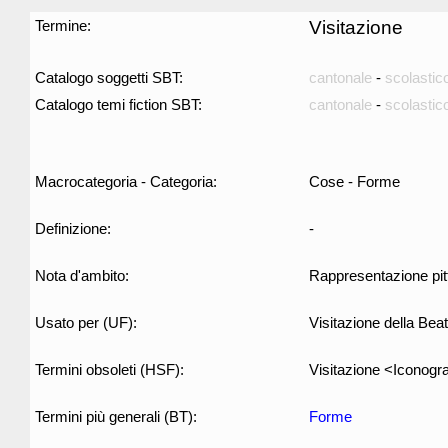
Termine:
Visitazione
Catalogo soggetti SBT:
cantonale
-
scolastic
Catalogo temi fiction SBT:
cantonale
-
scolastic
Macrocategoria - Categoria:
Cose - Forme
Definizione:
-
Nota d'ambito:
Rappresentazione pitto
Usato per (UF):
Visitazione della Bea
Termini obsoleti (HSF):
Visitazione <Iconogra
Termini più generali (BT):
Forme