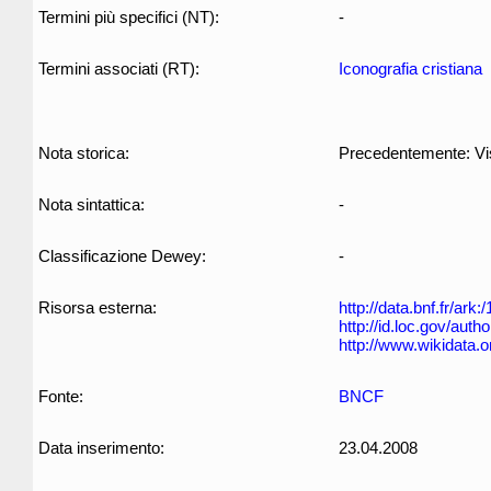
Termini più specifici (NT):
-
Termini associati (RT):
Iconografia cristiana
Nota storica:
Precedentemente: Vis
Nota sintattica:
-
Classificazione Dewey:
-
Risorsa esterna:
http://data.bnf.fr/ar
http://id.loc.gov/aut
http://www.wikidata.
Fonte:
BNCF
Data inserimento:
23.04.2008