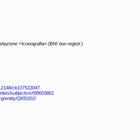
itazione <Iconografia> (BNI non registr.)
k:/12148/cb137522047
horities/subjects/sh99003801
org/entity/Q691810