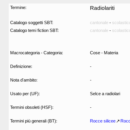
Termine:
Radiolariti
Catalogo soggetti SBT:
cantonale
-
scolastic
Catalogo temi fiction SBT:
cantonale
-
scolastic
Macrocategoria - Categoria:
Cose - Materia
Definizione:
-
Nota d'ambito:
-
Usato per (UF):
Selce a radiolari
Termini obsoleti (HSF):
-
Termini più generali (BT):
Rocce silicee
Rocc