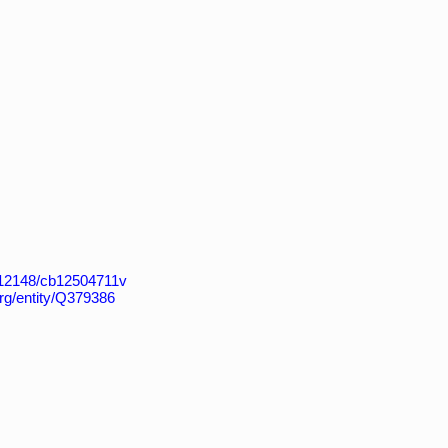
k:/12148/cb12504711v
org/entity/Q379386