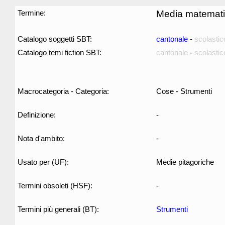
Termine:
Media matemat
Catalogo soggetti SBT:
cantonale
-
scolastic
Catalogo temi fiction SBT:
cantonale
-
scolastic
Macrocategoria - Categoria:
Cose - Strumenti
Definizione:
-
Nota d'ambito:
-
Usato per (UF):
Medie pitagoriche
Termini obsoleti (HSF):
-
Termini più generali (BT):
Strumenti