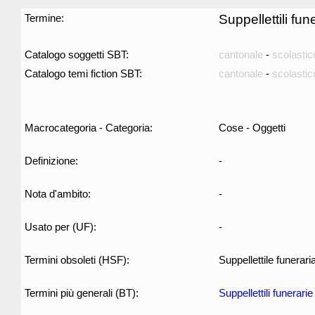
Termine:
Suppellettili fun
Catalogo soggetti SBT:
cantonale
-
scolastic
Catalogo temi fiction SBT:
cantonale
-
scolastic
Macrocategoria - Categoria:
Cose - Oggetti
Definizione:
-
Nota d'ambito:
-
Usato per (UF):
-
Termini obsoleti (HSF):
Suppellettile funerari
Termini più generali (BT):
Suppellettili funerarie