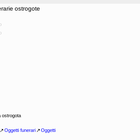
erarie ostrogote
o
o
a ostrogota
Oggetti funerari
Oggetti