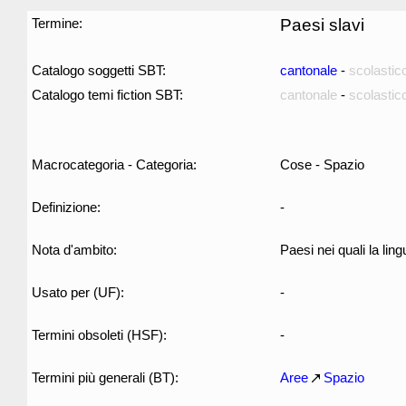
Termine:
Paesi slavi
Catalogo soggetti SBT:
cantonale
-
scolastic
Catalogo temi fiction SBT:
cantonale
-
scolastic
Macrocategoria - Categoria:
Cose - Spazio
Definizione:
-
Nota d'ambito:
Paesi nei quali la li
Usato per (UF):
-
Termini obsoleti (HSF):
-
Termini più generali (BT):
Aree
Spazio