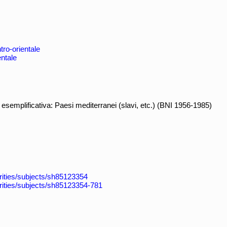
tro-orientale
entale
 esemplificativa: Paesi mediterranei (slavi, etc.) (BNI 1956-1985)
horities/subjects/sh85123354
horities/subjects/sh85123354-781