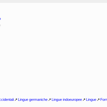
o
o
cidentali
Lingue germaniche
Lingue indoeuropee
Lingue
For