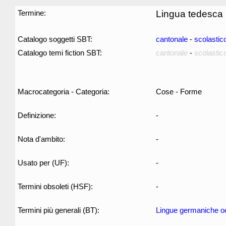
Termine:
Lingua tedesca
Catalogo soggetti SBT:
cantonale
-
scolastic
Catalogo temi fiction SBT:
cantonale
-
scolastic
Macrocategoria - Categoria:
Cose - Forme
Definizione:
-
Nota d'ambito:
-
Usato per (UF):
-
Termini obsoleti (HSF):
-
Termini più generali (BT):
Lingue germaniche oc