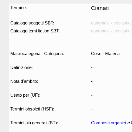
Termine:
Cianati
Catalogo soggetti SBT:
cantonale
-
scolastic
Catalogo temi fiction SBT:
cantonale
-
scolastic
Macrocategoria - Categoria:
Cose - Materia
Definizione:
-
Nota d'ambito:
-
Usato per (UF):
-
Termini obsoleti (HSF):
-
Termini più generali (BT):
Composti organici