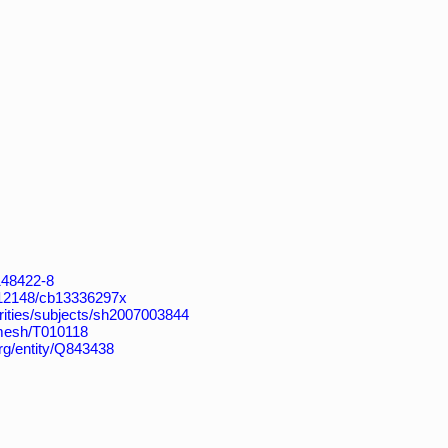
4148422-8
k:/12148/cb13336297x
horities/subjects/sh2007003844
v/mesh/T010118
org/entity/Q843438