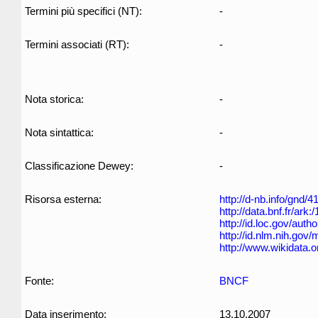
Termini più specifici (NT):
-
Termini associati (RT):
-
Nota storica:
-
Nota sintattica:
-
Classificazione Dewey:
-
Risorsa esterna:
http://d-nb.info/gnd/
http://data.bnf.fr/ar
http://id.loc.gov/aut
http://id.nlm.nih.go
http://www.wikidata.
Fonte:
BNCF
Data inserimento:
13.10.2007