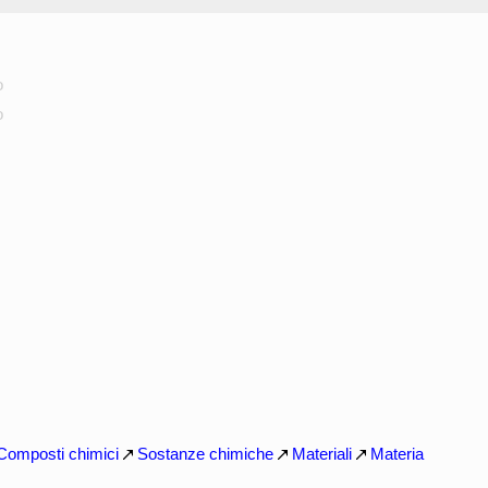
o
o
Composti chimici
Sostanze chimiche
Materiali
Materia