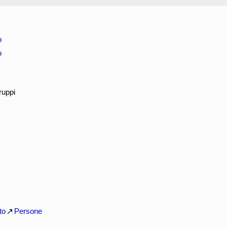
o
o
ruppi
to
Persone