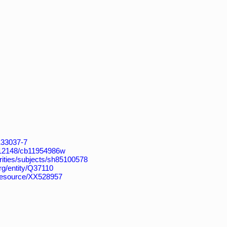
4133037-7
k:/12148/cb11954986w
horities/subjects/sh85100578
rg/entity/Q37110
/resource/XX528957