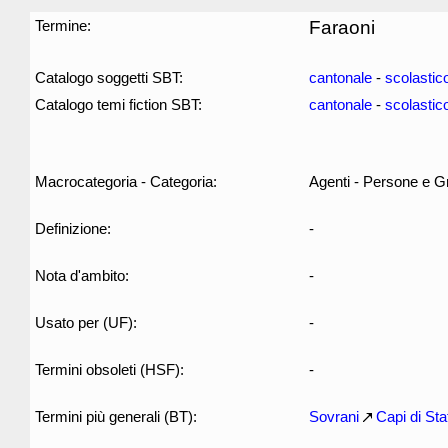
Termine:
Faraoni
Catalogo soggetti SBT:
cantonale
-
scolastic
Catalogo temi fiction SBT:
cantonale
-
scolastic
Macrocategoria - Categoria:
Agenti - Persone e G
Definizione:
-
Nota d'ambito:
-
Usato per (UF):
-
Termini obsoleti (HSF):
-
Termini più generali (BT):
Sovrani
Capi di Sta