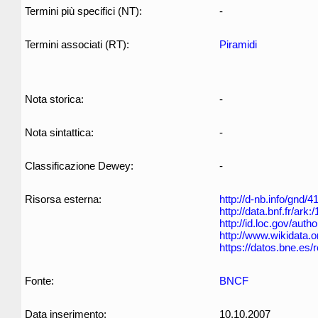
Termini più specifici (NT):
-
Termini associati (RT):
Piramidi
Nota storica:
-
Nota sintattica:
-
Classificazione Dewey:
-
Risorsa esterna:
http://d-nb.info/gnd/
http://data.bnf.fr/ar
http://id.loc.gov/aut
http://www.wikidata.o
https://datos.bne.es
Fonte:
BNCF
Data inserimento:
10.10.2007