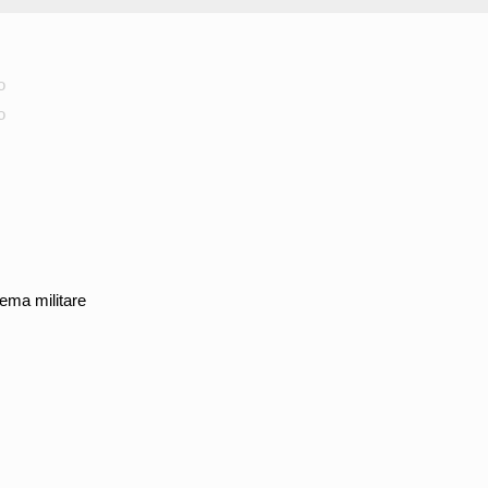
o
o
 tema militare