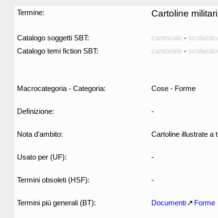
Termine:
Cartoline militari
Catalogo soggetti SBT:
cantonale
-
scolastic
Catalogo temi fiction SBT:
cantonale
-
scolastic
Macrocategoria - Categoria:
Cose - Forme
Definizione:
-
Nota d'ambito:
Cartoline illustrate a
Usato per (UF):
-
Termini obsoleti (HSF):
-
Termini più generali (BT):
Documenti
Forme