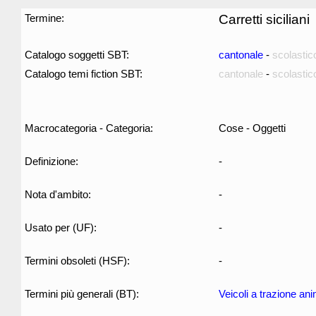
Termine:
Carretti siciliani
Catalogo soggetti SBT:
cantonale
-
scolastic
Catalogo temi fiction SBT:
cantonale
-
scolastic
Macrocategoria - Categoria:
Cose - Oggetti
Definizione:
-
Nota d'ambito:
-
Usato per (UF):
-
Termini obsoleti (HSF):
-
Termini più generali (BT):
Veicoli a trazione an