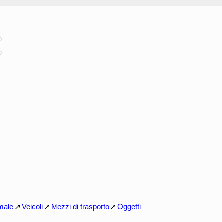
o
o
imale
Veicoli
Mezzi di trasporto
Oggetti