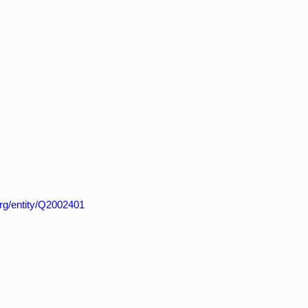
org/entity/Q2002401