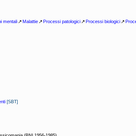
bi mentali
Malattie
Processi patologici
Processi biologici
Proc
nti
[SBT]
ssicomania (BNI 1956-1985)