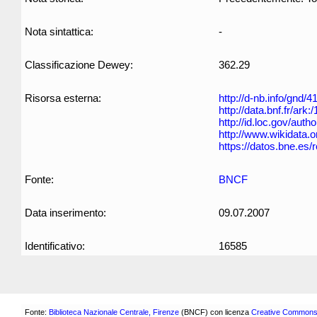
Nota sintattica:
-
Classificazione Dewey:
362.29
Risorsa esterna:
http://d-nb.info/gnd/
http://data.bnf.fr/ar
http://id.loc.gov/aut
http://www.wikidata.
https://datos.bne.es
Fonte:
BNCF
Data inserimento:
09.07.2007
Identificativo:
16585
Fonte:
Biblioteca Nazionale Centrale, Firenze
(BNCF) con licenza
Creative Commons 