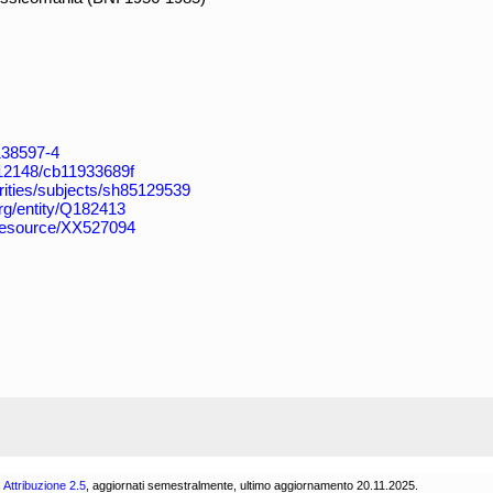
4138597-4
k:/12148/cb11933689f
horities/subjects/sh85129539
org/entity/Q182413
/resource/XX527094
Attribuzione 2.5
, aggiornati semestralmente, ultimo aggiornamento 20.11.2025.