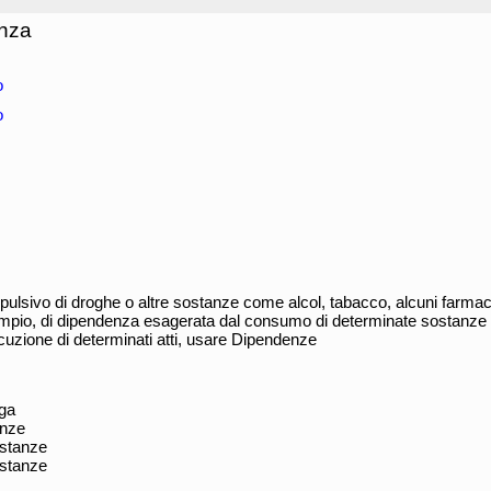
nza
o
o
lsivo di droghe o altre sostanze come alcol, tabacco, alcuni farmaci
 ampio, di dipendenza esagerata dal consumo di determinate sostanze 
ecuzione di determinati atti, usare Dipendenze
oga
anze
ostanze
ostanze