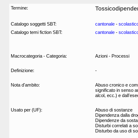
Termine:
Tossicodipende
Catalogo soggetti SBT:
cantonale
-
scolastic
Catalogo temi fiction SBT:
cantonale
-
scolastic
Macrocategoria - Categoria:
Azioni - Processi
Definizione:
-
Nota d'ambito:
Abuso cronico e compu
significato in senso
alcol, ecc.) e dall'es
Usato per (UF):
Abuso di sostanze
Dipendenza dalla dr
Dipendenze da sost
Disturbi correlati a s
Disturbo da uso di s