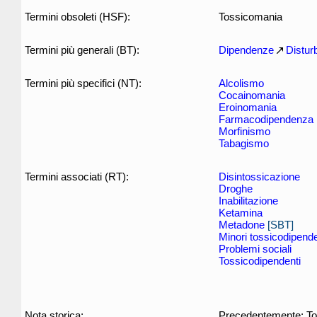
Termini obsoleti (HSF):
Tossicomania
Termini più generali (BT):
Dipendenze
Distur
Termini più specifici (NT):
Alcolismo
Cocainomania
Eroinomania
Farmacodipendenza
Morfinismo
Tabagismo
Termini associati (RT):
Disintossicazione
Droghe
Inabilitazione
Ketamina
Metadone
[SBT]
Minori tossicodipende
Problemi sociali
Tossicodipendenti
Nota storica:
Precedentemente: To