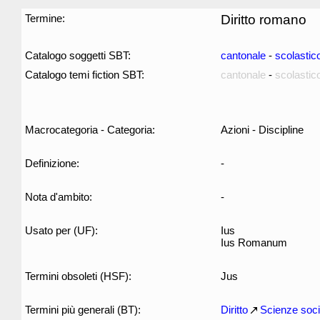
Termine:
Diritto romano
Catalogo soggetti SBT:
cantonale
-
scolastic
Catalogo temi fiction SBT:
cantonale
-
scolastic
Macrocategoria - Categoria:
Azioni - Discipline
Definizione:
-
Nota d'ambito:
-
Usato per (UF):
Ius
Ius Romanum
Termini obsoleti (HSF):
Jus
Termini più generali (BT):
Diritto
Scienze soci