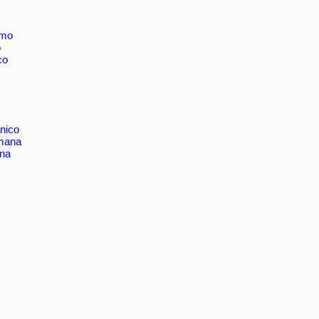
imo
o
co
nico
omana
ana