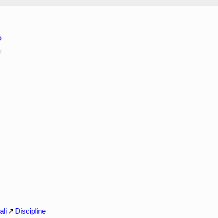
o
o
ali
Discipline