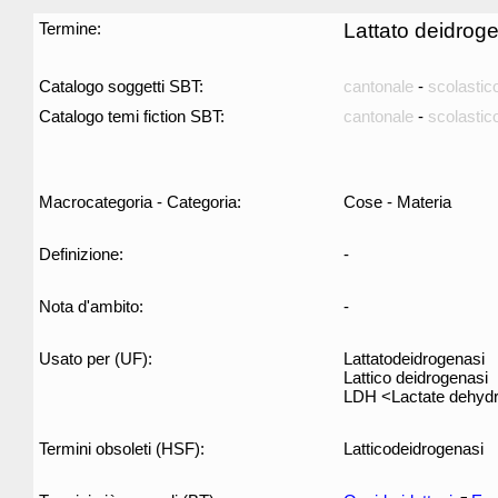
Termine:
Lattato deidrog
Catalogo soggetti SBT:
cantonale
-
scolastic
Catalogo temi fiction SBT:
cantonale
-
scolastic
Macrocategoria - Categoria:
Cose - Materia
Definizione:
-
Nota d'ambito:
-
Usato per (UF):
Lattatodeidrogenasi
Lattico deidrogenasi
LDH <Lactate dehyd
Termini obsoleti (HSF):
Latticodeidrogenasi