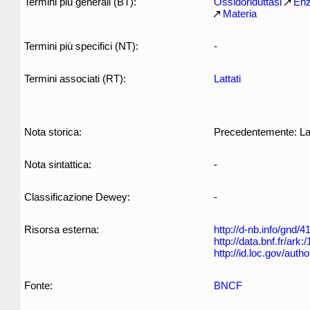
Termini più generali (BT):
Ossidoriduttasi
Enz
Materia
Termini più specifici (NT):
-
Termini associati (RT):
Lattati
Nota storica:
Precedentemente: La
Nota sintattica:
-
Classificazione Dewey:
-
Risorsa esterna:
http://d-nb.info/gnd/
http://data.bnf.fr/ar
http://id.loc.gov/aut
Fonte:
BNCF