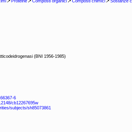
imi
Proteine
Composti organici
Composti chimici
Sostanze c
tticodeidrogenasi (BNI 1956-1985)
4166367-6
k:/12148/cb12267695w
horities/subjects/sh85073861