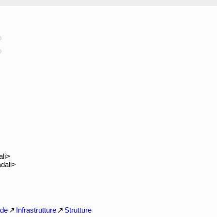
o
o
ali>
dali>
ade
Infrastrutture
Strutture