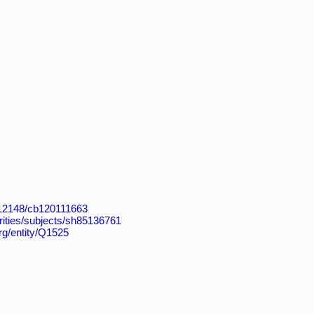
k:/12148/cb120111663
horities/subjects/sh85136761
rg/entity/Q1525