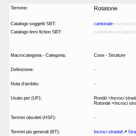
Termine:
Rotatorie
Catalogo soggetti SBT:
cantonale
-
scolastic
Catalogo temi fiction SBT:
cantonale
-
scolastic
Macrocategoria - Categoria:
Cose - Strutture
Definizione:
-
Nota d'ambito:
-
Usato per (UF):
Rondò <Incroci strad
Rotonde <Incroci stra
Termini obsoleti (HSF):
-
Termini più generali (BT):
Incroci stradali
Str