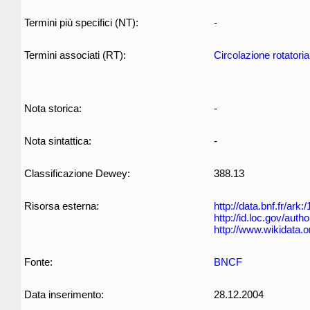
Termini più specifici (NT):
-
Termini associati (RT):
Circolazione rotatoria
Nota storica:
-
Nota sintattica:
-
Classificazione Dewey:
388.13
Risorsa esterna:
http://data.bnf.fr/ar
http://id.loc.gov/aut
http://www.wikidata.o
Fonte:
BNCF
Data inserimento:
28.12.2004