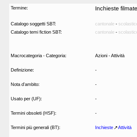
Termine:
Inchieste filmat
Catalogo soggetti SBT:
cantonale
-
scolastic
Catalogo temi fiction SBT:
cantonale
-
scolastic
Macrocategoria - Categoria:
Azioni - Attività
Definizione:
-
Nota d'ambito:
-
Usato per (UF):
-
Termini obsoleti (HSF):
-
Termini più generali (BT):
Inchieste
Attività