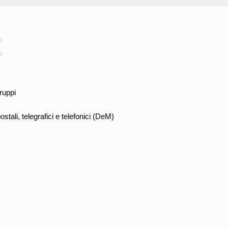
o
o
ruppi
postali, telegrafici e telefonici (DeM)