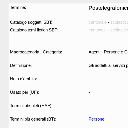
Termine:
Postelegrafonici
Catalogo soggetti SBT:
cantonale
-
scolastic
Catalogo temi fiction SBT:
cantonale
-
scolastic
Macrocategoria - Categoria:
Agenti - Persone e G
Definizione:
Gli addetti ai servizi 
Nota d'ambito:
-
Usato per (UF):
-
Termini obsoleti (HSF):
-
Termini più generali (BT):
Persone