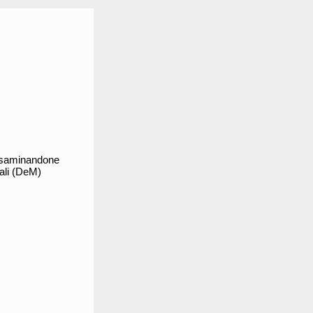
, esaminandone
tali (DeM)