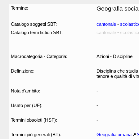
Termine:
Geografia socia
Catalogo soggetti SBT:
cantonale
-
scolastic
Catalogo temi fiction SBT:
cantonale
-
scolastic
Macrocategoria - Categoria:
Azioni - Discipline
Definizione:
Disciplina che studia
tenore e qualità di vi
Nota d'ambito:
-
Usato per (UF):
-
Termini obsoleti (HSF):
-
Termini più generali (BT):
Geografia umana
S