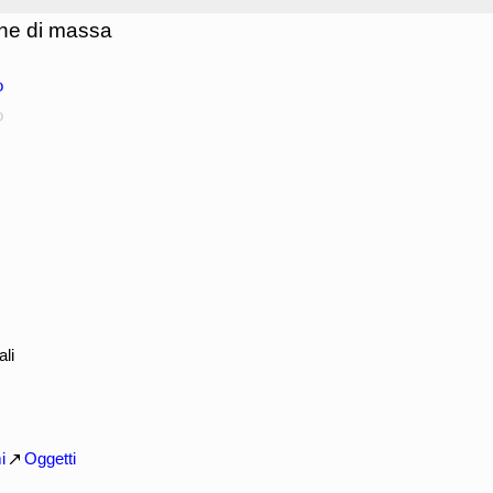
one di massa
o
o
li
i
Oggetti