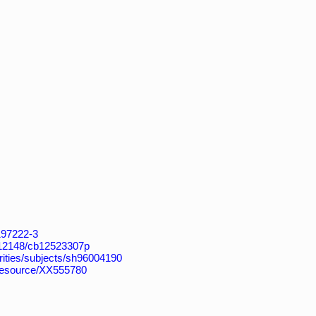
4197222-3
k:/12148/cb12523307p
horities/subjects/sh96004190
/resource/XX555780