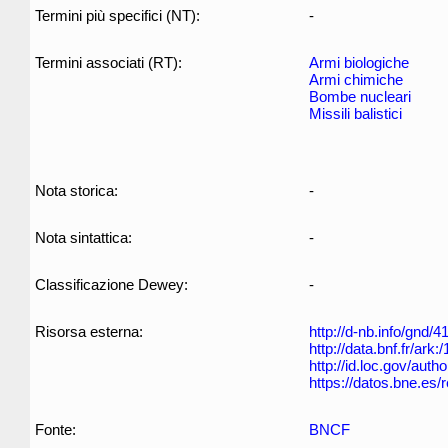
Termini più specifici (NT):
-
Termini associati (RT):
Armi biologiche
Armi chimiche
Bombe nucleari
Missili balistici
Nota storica:
-
Nota sintattica:
-
Classificazione Dewey:
-
Risorsa esterna:
http://d-nb.info/gnd/
http://data.bnf.fr/ar
http://id.loc.gov/aut
https://datos.bne.es
Fonte:
BNCF