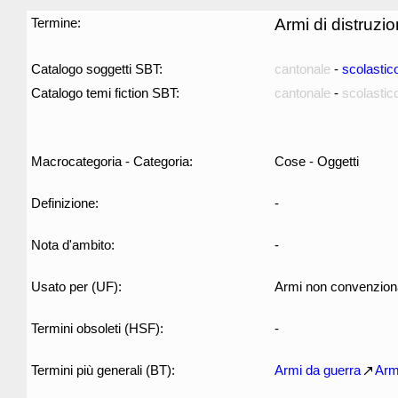
Termine:
Armi di distruzi
Catalogo soggetti SBT:
cantonale
-
scolastic
Catalogo temi fiction SBT:
cantonale
-
scolastic
Macrocategoria - Categoria:
Cose - Oggetti
Definizione:
-
Nota d'ambito:
-
Usato per (UF):
Armi non convenziona
Termini obsoleti (HSF):
-
Termini più generali (BT):
Armi da guerra
Arm