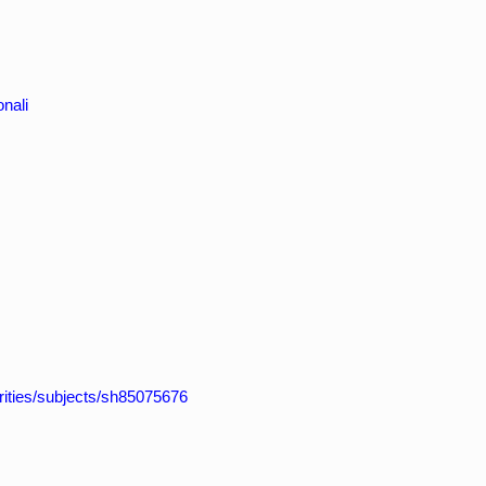
nali
horities/subjects/sh85075676