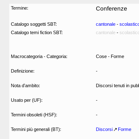
Termine:
Conferenze
Catalogo soggetti SBT:
cantonale
-
scolastic
Catalogo temi fiction SBT:
cantonale
-
scolastic
Macrocategoria - Categoria:
Cose - Forme
Definizione:
-
Nota d'ambito:
Discorsi tenuti in pubbl
Usato per (UF):
-
Termini obsoleti (HSF):
-
Termini più generali (BT):
Discorsi
Forme